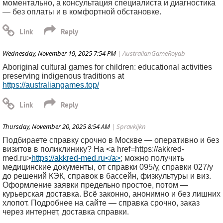
моментально, а консультация специалиста и диагностика
— без оплаты и в комфортной обстановке.
Wednesday, November 19, 2025 7:54 PM
| AustralianGameRoyab
Aboriginal cultural games for children: educational activities
preserving indigenous traditions at
https://australiangames.top/
Thursday, November 20, 2025 8:54 AM
| Spravkijkn
Подбираете справку срочно в Москве — оперативно и без
визитов в поликлинику? На <a href=https://akkred-
med.ru>
https://akkred-med.ru</a>
; можно получить
медицинские документы, от справки 095/у, справки 027/у
до решений КЭК, справок в бассейн, физкультуры и виз.
Оформление заявки предельно простое, потом —
курьерская доставка. Всё законно, анонимно и без лишних
хлопот. Подробнее на сайте — справка срочно, заказ
через интернет, доставка справки.