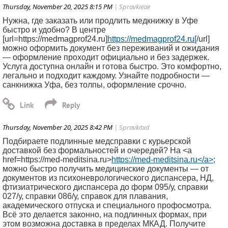
Thursday, November 20, 2025 8:15 PM
| Spravkieae
Нужна, где заказать или продлить медкнижку в Уфе
быстро и удобно? В центре
[url=https://medmagprof24.ru]
https://medmagprof24.ru[
/url]
можно оформить документ без переживаний и ожидания
— оформление проходит официально и без задержек.
Услуга доступна онлайн и готова быстро. Это комфортно,
легально и подходит каждому. Узнайте подробности —
санкнижка Уфа, без толпы, оформление срочно.
Thursday, November 20, 2025 8:42 PM
| Spravkitxd
Подбираете подлинные медсправки с курьерской
доставкой без формальностей и очередей? На <a
href=https://med-meditsina.ru>
https://med-meditsina.ru</a>
;
можно быстро получить медицинские документы — от
документов из психоневрологического диспансера, НД,
фтизиатрического диспансера до форм 095/у, справки
027/у, справки 086/у, справок для плавания,
академического отпуска и специального профосмотра.
Всё это делается законно, на подлинных формах, при
этом возможна доставка в пределах МКАД. Получите