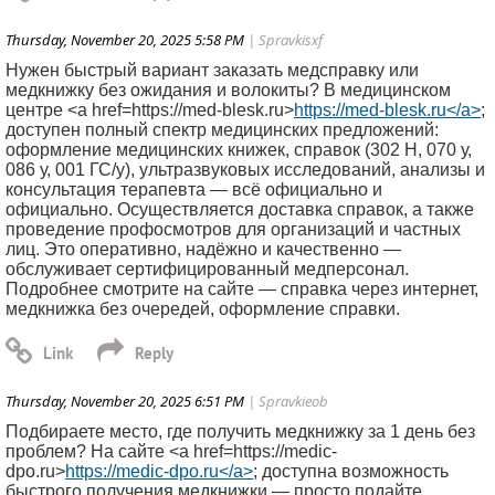
Thursday, November 20, 2025 5:58 PM
| Spravkisxf
Нужен быстрый вариант заказать медсправку или
медкнижку без ожидания и волокиты? В медицинском
центре <a href=https://med-blesk.ru>
https://med-blesk.ru</a>
;
доступен полный спектр медицинских предложений:
оформление медицинских книжек, справок (302 Н, 070 у,
086 у, 001 ГС/у), ультразвуковых исследований, анализы и
консультация терапевта — всё официально и
официально. Осуществляется доставка справок, а также
проведение профосмотров для организаций и частных
лиц. Это оперативно, надёжно и качественно —
обслуживает сертифицированный медперсонал.
Подробнее смотрите на сайте — справка через интернет,
медкнижка без очередей, оформление справки.
Thursday, November 20, 2025 6:51 PM
| Spravkieob
Подбираете место, где получить медкнижку за 1 день без
проблем? На сайте <a href=https://medic-
dpo.ru>
https://medic-dpo.ru</a>
; доступна возможность
быстрого получения медкнижки — просто подайте