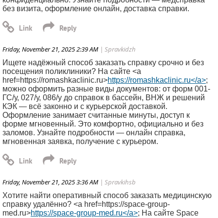
без визита, оформление онлайн, доставка справки.
Friday, November 21, 2025 2:39 AM
| Spravkidzh
Ищете надёжный способ заказать справку срочно и без
посещения поликлиники? На сайте <a
href=https://romashkaclinic.ru>
https://romashkaclinic.ru</a>
;
можно оформить разные виды документов: от форм 001-
ГС/у, 027/у, 086/у до справок в бассейн, ВНЖ и решений
КЭК — всё законно и с курьерской доставкой.
Оформление занимает считанные минуты, доступ к
форме мгновенный. Это комфортно, официально и без
заломов. Узнайте подробности — онлайн справка,
мгновенная заявка, получение с курьером.
Friday, November 21, 2025 3:36 AM
| Spravkihsb
Хотите найти оперативный способ заказать медицинскую
справку удалённо? <a href=https://space-group-
med.ru>
https://space-group-med.ru</a>
; На сайте Space