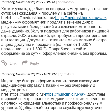
Thursday, November 20, 2025 9:38 PM
| Spravkidvo
Хотите узнать, где быстро оформить медкнижку в течение
суток без ожидания и проблем? На сайте <a
href=https://medraskhodka.ru/>
https://medraskhodka.ru/</a>
;
медкнижку оформят или продлят в течение дня: с
результатами обследований и заключением терапевта —
даже удалённо. Услуга подходит для работников пищевой
отрасли, ЖКХ и компаний, где требуются профотрицания
и аттестация. Документы готовятся максимально быстро,
а цена доступна и прозрачна (начиная от 1 600 ?,
продление — от 1 300 ?). Подробнее на сайте —
оформление за сутки, оформление онлайн, без проблем.
Thursday, November 20, 2025 10:05 PM
| Spravkisrr
Ищете, где быстро оформить санитарную книжку или
медицинскую справку в Казани — без очередей? В
медцентре <a
href=https://munclinic.ru>
https://munclinic.ru</a>
; доступны
широкий спектр справок и медицинских книжек недорого,
с полной конфиденциальностью и профессиональным
уровнем. Удобная лабораторная служба круглосуточно