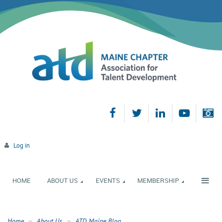
Log in
≡
HOME
ABOUT US
EVENTS
MEMBERSHIP
Home
About Us
ATD Maine Blog