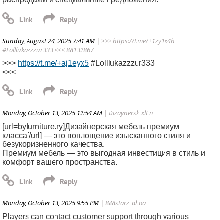
Sunday, August 24, 2025 7:41 AM
| >>> https://t.me/+1zy1x4h
#Lolllukazzzur333 <<< 88132867
>>>
https://t.me/+aj1eyx5
#Lolllukazzzur333
<<<
Monday, October 13, 2025 12:54 AM
| Dizaynersk_xlEn
[url=byfurniture.ry]Дизайнерская мебель премиум
класса[/url] — это воплощение изысканного стиля и
безукоризненного качества.
Премиум мебель — это выгодная инвестиция в стиль и
комфорт вашего пространства.
Monday, October 13, 2025 9:55 PM
| 888starz_ahoa
Players can contact customer support through various