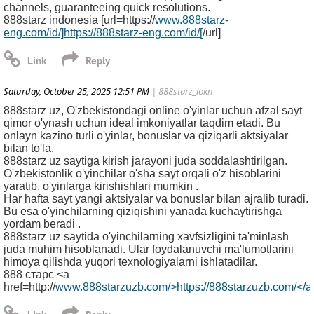
channels, guaranteeing quick resolutions.
888starz indonesia [url=https://
www.888starz-
eng.com/id/]
https://888starz-eng.com/id/[
/url]
Saturday, October 25, 2025 12:51 PM
| 888starz_lokn
888starz uz, O'zbekistondagi online o'yinlar uchun afzal sayt
qimor o'ynash uchun ideal imkoniyatlar taqdim etadi. Bu
onlayn kazino turli o'yinlar, bonuslar va qiziqarli aktsiyalar
bilan to'la.
888starz uz saytiga kirish jarayoni juda soddalashtirilgan.
O'zbekistonlik o'yinchilar o'sha sayt orqali o'z hisoblarini
yaratib, o'yinlarga kirishishlari mumkin .
Har hafta sayt yangi aktsiyalar va bonuslar bilan ajralib turadi.
Bu esa o'yinchilarning qiziqishini yanada kuchaytirishga
yordam beradi .
888starz uz saytida o'yinchilarning xavfsizligini ta'minlash
juda muhim hisoblanadi. Ular foydalanuvchi ma'lumotlarini
himoya qilishda yuqori texnologiyalarni ishlatadilar.
888 старс <a
href=http://
www.888starzuzb.com/>https://888starzuzb.com/</a