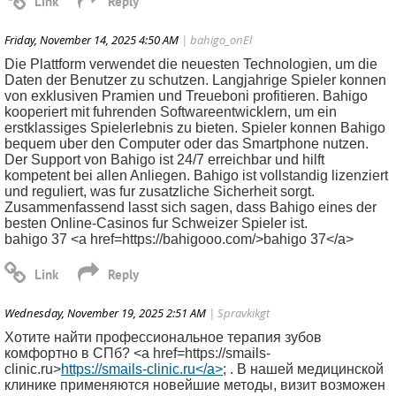
Friday, November 14, 2025 4:50 AM
| bahigo_onEl
Die Plattform verwendet die neuesten Technologien, um die
Daten der Benutzer zu schutzen. Langjahrige Spieler konnen
von exklusiven Pramien und Treueboni profitieren. Bahigo
kooperiert mit fuhrenden Softwareentwicklern, um ein
erstklassiges Spielerlebnis zu bieten. Spieler konnen Bahigo
bequem uber den Computer oder das Smartphone nutzen.
Der Support von Bahigo ist 24/7 erreichbar und hilft
kompetent bei allen Anliegen. Bahigo ist vollstandig lizenziert
und reguliert, was fur zusatzliche Sicherheit sorgt.
Zusammenfassend lasst sich sagen, dass Bahigo eines der
besten Online-Casinos fur Schweizer Spieler ist.
bahigo 37 <a href=https://bahigooo.com/>bahigo 37</a>
Wednesday, November 19, 2025 2:51 AM
| Spravkikgt
Хотите найти профессиональное терапия зубов
комфортно в СПб? <a href=https://smails-
clinic.ru>
https://smails-clinic.ru</a>
; . В нашей медицинской
клинике применяются новейшие методы, визит возможен