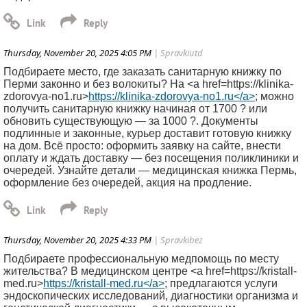
Thursday, November 20, 2025 4:05 PM
| Spravkiutd
Подбираете место, где заказать санитарную книжку по
Перми законно и без волокиты? На <a href=https://klinika-
zdorovya-no1.ru>
https://klinika-zdorovya-no1.ru</a>
; можно
получить санитарную книжку начиная от 1700 ? или
обновить существующую — за 1000 ?. Документы
подлинные и законные, курьер доставит готовую книжку
на дом. Всё просто: оформить заявку на сайте, внести
оплату и ждать доставку — без посещения поликлиники и
очередей. Узнайте детали — медицинская книжка Пермь,
оформление без очередей, акция на продление.
Thursday, November 20, 2025 4:33 PM
| Spravkibez
Подбираете профессиональную медпомощь по месту
жительства? В медицинском центре <a href=https://kristall-
med.ru>
https://kristall-med.ru</a>
; предлагаются услуги
эндоскопических исследований, диагностики организма и