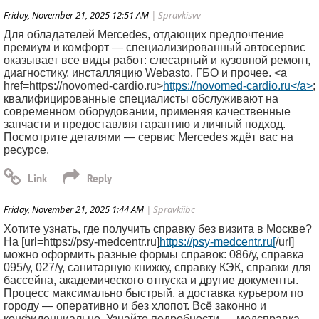
Friday, November 21, 2025 12:51 AM
| Spravkisvv
Для обладателей Mercedes, отдающих предпочтение
премиум и комфорт — специализированный автосервис
оказывает все виды работ: слесарный и кузовной ремонт,
диагностику, инсталляцию Webasto, ГБО и прочее. <a
href=https://novomed-cardio.ru>
https://novomed-cardio.ru</a>
;
квалифицированные специалисты обслуживают на
современном оборудовании, применяя качественные
запчасти и предоставляя гарантию и личный подход.
Посмотрите деталями — сервис Mercedes ждёт вас на
ресурсе.
Friday, November 21, 2025 1:44 AM
| Spravkiibc
Хотите узнать, где получить справку без визита в Москве?
На [url=https://psy-medcentr.ru]
https://psy-medcentr.ru[
/url]
можно оформить разные формы справок: 086/у, справка
095/у, 027/у, санитарную книжку, справку КЭК, справки для
бассейна, академического отпуска и другие документы.
Процесс максимально быстрый, а доставка курьером по
городу — оперативно и без хлопот. Всё законно и
конфиденциально. Узнайте подробности — медсправка