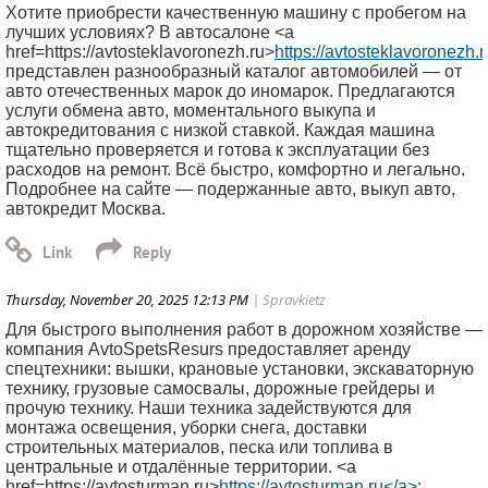
Хотите приобрести качественную машину с пробегом на
лучших условиях? В автосалоне <a
href=https://avtosteklavoronezh.ru>
https://avtosteklavoronezh.
представлен разнообразный каталог автомобилей — от
авто отечественных марок до иномарок. Предлагаются
услуги обмена авто, моментального выкупа и
автокредитования с низкой ставкой. Каждая машина
тщательно проверяется и готова к эксплуатации без
расходов на ремонт. Всё быстро, комфортно и легально.
Подробнее на сайте — подержанные авто, выкуп авто,
автокредит Москва.
Thursday, November 20, 2025 12:13 PM
| Spravkietz
Для быстрого выполнения работ в дорожном хозяйстве —
компания AvtoSpetsResurs предоставляет аренду
спецтехники: вышки, крановые установки, экскаваторную
технику, грузовые самосвалы, дорожные грейдеры и
прочую технику. Наши техника задействуются для
монтажа освещения, уборки снега, доставки
строительных материалов, песка или топлива в
центральные и отдалённые территории. <a
href=https://avtosturman.ru>
https://avtosturman.ru</a>
;