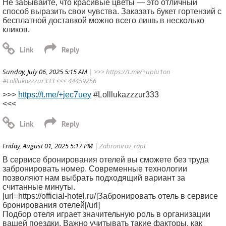
Не забывайте, что красивые цветы — это отличный
способ выразить свои чувства. Заказать букет гортензий с
бесплатной доставкой можно всего лишь в несколько
кликов.
Sunday, July 06, 2025 5:15 AM
| >>> https://t.me/+uplu1on
#Lolllukazzzur333 <<< 44459256
>>>
https://t.me/+jec7uey
#Lolllukazzzur333
<<<
Friday, August 01, 2025 5:17 PM
| Zabronirov_rapt
В сервисе бронирования отелей вы сможете без труда
забронировать номер. Современные технологии
позволяют нам выбрать подходящий вариант за
считанные минуты.
[url=https://official-hotel.ru/]Забронировать отель в сервисе
бронирования отелей[/url]
Подбор отеля играет значительную роль в организации
вашей поездки. Важно учитывать такие факторы, как